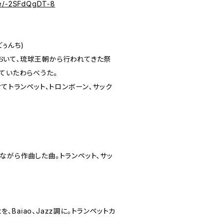
.be/-2SFdQgDT-8
どぅんち)
いて、琉球王朝から行われてきた祭
ていたわらべうた。
せてトランペット、トロンボーン、サック
ながら作曲した曲。トランペット、サッ
astを、Baiao、Jazz調に。トランペットカ