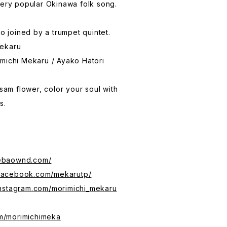
very popular Okinawa folk song.
lo joined by a trumpet quintet.
Mekaru
michi Mekaru / Ayako Hatori
lsam flower, color your soul with
s.
mebaownd.com/
.facebook.com/mekarutp/
instagram.com/morimichi_mekaru
com/morimichimeka