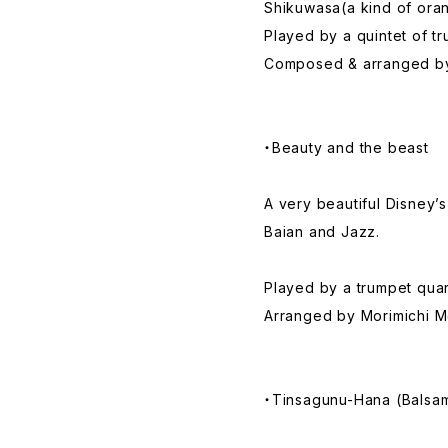
Shikuwasa(a kind of orang
Played by a quintet of t
Composed & arranged by
・Beauty and the beast
A very beautiful Disney’
Baian and Jazz.
Played by a trumpet quar
Arranged by Morimichi 
・Tinsagunu-Hana (Balsam