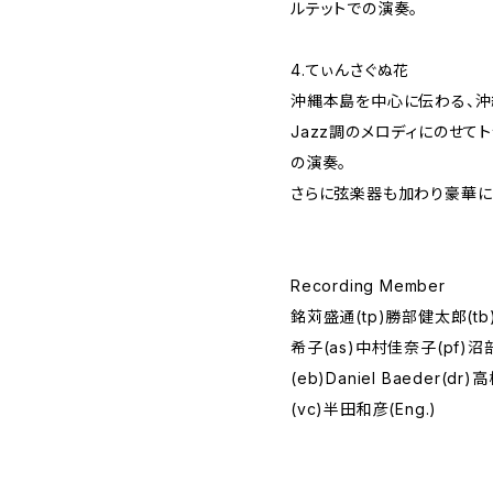
ルテットでの演奏。
4.てぃんさぐぬ花
沖縄本島を中心に伝わる、沖
Jazz調のメロディにのせて
の演奏。
さらに弦楽器も加わり豪華に
Recording Member
銘苅盛通(tp)勝部健太郎(tb
希子(as)中村佳奈子(pf)沼
(eb)Daniel Baeder(
(vc)半田和彦(Eng.)