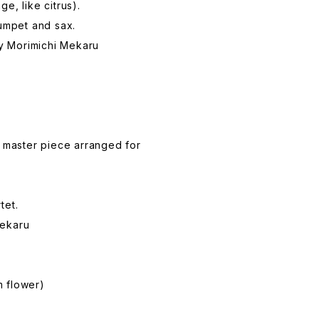
e, like citrus).
rumpet and sax.
 Morimichi Mekaru
s master piece arranged for
tet.
Mekaru
 flower)