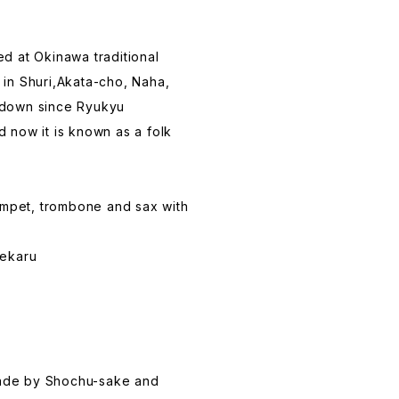
d at Okinawa traditional
in Shuri,Akata-cho, Naha,
down since Ryukyu
 now it is known as a folk
umpet, trombone and sax with
Mekaru
 made by Shochu-sake and