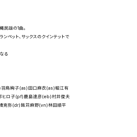
縄民謡の1曲。
トランペット、サックスのクインテットで
なる
)羽鳥絢子(as)田口麻衣(as)堀江有
部ヒロ子(pf)鹿島達彦(eb)村井俊夫
dr)高橋克弥(dr)銘苅麻野(vn)林田順平